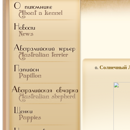
Солнечный Л
o.