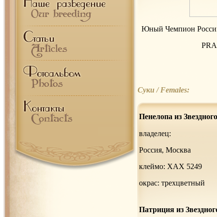
Юный Чемпион России
PRA1
Суки
/ Females:
Пенелопа из Звездног
владелец:
Россия, Москва
клеймо: XАХ 5249
окрас: трехцветный
Патриция из Звездног